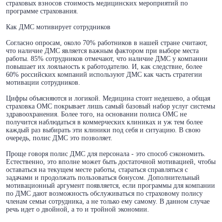
страховых взносов стоимость медицинских мероприятий по
программе страхования.
Как ДМС мотивирует сотрудников
Согласно опросам, около 70% работников в нашей стране считают,
что наличие ДМС является важным фактором при выборе места
работы. 85% сотрудников отмечают, что наличие ДМС у компании
повышает их лояльность к работодателю. И, как следствие, более
60% российских компаний используют ДМС как часть стратегии
мотивации сотрудников.
Цифры объясняются и логикой. Медицина стоит недешево, а общая
страховка ОМС покрывает лишь самый базовый набор услуг системы
здравоохранения. Более того, на основании полиса ОМС не
получится наблюдаться в коммерческих клиниках и уж тем более
каждый раз выбирать эти клиники под себя и ситуацию. В свою
очередь, полис ДМС это позволяет.
Проще говоря полис ДМС для персонала - это способ сэкономить.
Естественно, это вполне может быть достаточной мотивацией, чтобы
оставаться на текущем месте работы, стараться справляться с
задачами и продолжать пользоваться бонусом. Дополнительный
мотивационный аргумент появляется, если программы для компании
по ДМС дают возможность обслуживаться по страховому полису
членам семьи сотрудника, а не только ему самому. В данном случае
речь идет о двойной, а то и тройной экономии.