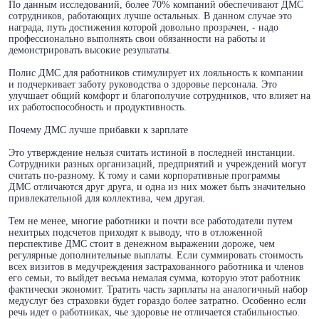
По данным исследований, более 70% компаний обеспечивают ДМС
сотрудников, работающих лучше остальных. В данном случае это
награда, путь достижения которой довольно прозрачен, - надо
профессионально выполнять свои обязанности на работы и
демонстрировать высокие результаты.
Полис ДМС для работников стимулирует их лояльность к компании
и подчеркивает заботу руководства о здоровье персонала. Это
улучшает общий комфорт и благополучие сотрудников, что влияет на
их работоспособность и продуктивность.
Почему ДМС лучше прибавки к зарплате
Это утверждение нельзя считать истиной в последней инстанции.
Сотрудники разных организаций, предприятий и учреждений могут
считать по-разному. К тому и сами корпоративные программы
ДМС отличаются друг друга, и одна из них может быть значительно
привлекательной для коллектива, чем другая.
Тем не менее, многие работники и почти все работодатели путем
нехитрых подсчетов приходят к выводу, что в отложенной
перспективе ДМС стоит в денежном выражении дороже, чем
регулярные дополнительные выплаты. Если суммировать стоимость
всех визитов в медучреждения застрахованного работника и членов
его семьи, то выйдет весьма немалая сумма, которую этот работник
фактически экономит. Тратить часть зарплаты на аналогичный набор
медуслуг без страховки будет гораздо более затратно. Особенно если
речь идет о работниках, чье здоровье не отличается стабильностью.