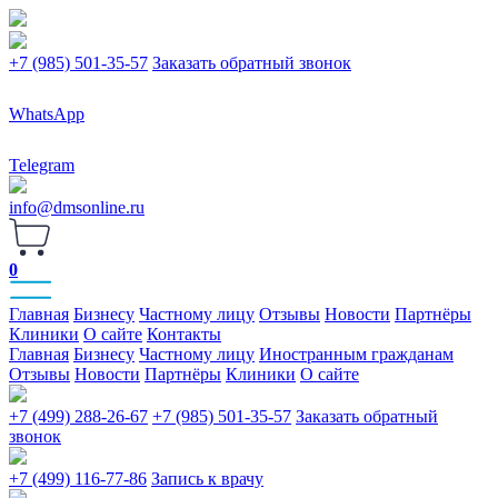
+7 (985) 501-35-57
Заказать обратный звонок
WhatsApp
Telegram
info@dmsonline.ru
0
Главная
Бизнесу
Частному лицу
Отзывы
Новости
Партнёры
Клиники
О сайте
Контакты
Главная
Бизнесу
Частному лицу
Иностранным гражданам
Отзывы
Новости
Партнёры
Клиники
О сайте
+7 (499) 288-26-67
+7 (985) 501-35-57
Заказать обратный
звонок
+7 (499) 116-77-86
Запись к врачу