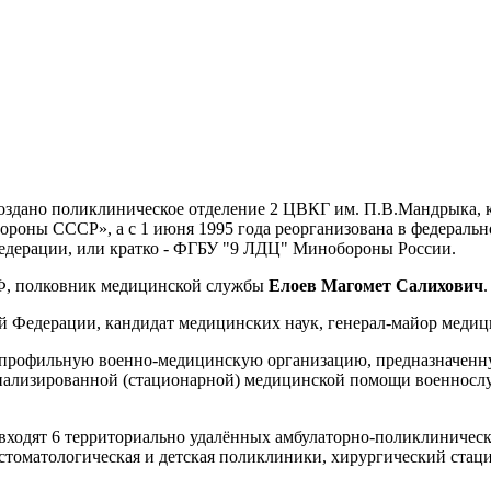
создано поликлиническое отделение 2 ЦВКГ им. П.В.Мандрыка, к
роны СССР», а с 1 июня 1995 года реорганизована в федеральн
едерации, или кратко - ФГБУ "9 ЛДЦ" Минобороны России.
 РФ, полковник медицинской службы
Елоев Магомет Салихович
.
ой Федерации, кандидат медицинских наук, генерал-майор мед
профильную военно-медицинскую организацию, предназначенну
иализированной (стационарной) медицинской помощи военнослуж
ходят 6 территориально удалённых амбулаторно-поликлиническ
е стоматологическая и детская поликлиники, хирургический стац