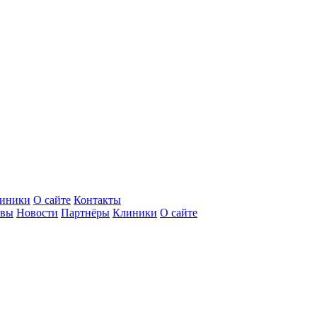
иники
О сайте
Контакты
ывы
Новости
Партнёры
Клиники
О сайте