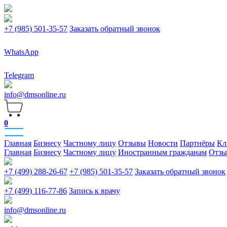
+7 (985) 501-35-57
Заказать обратный звонок
WhatsApp
Telegram
info@dmsonline.ru
0
Главная
Бизнесу
Частному лицу
Отзывы
Новости
Партнёры
Кл
Главная
Бизнесу
Частному лицу
Иностранным гражданам
Отз
+7 (499) 288-26-67
+7 (985) 501-35-57
Заказать обратный звонок
+7 (499) 116-77-86
Запись к врачу
info@dmsonline.ru