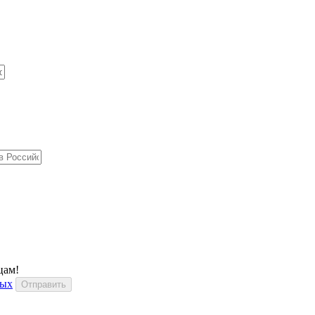
цам!
ных
Отправить